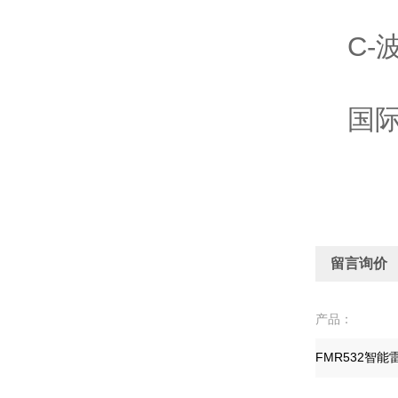
C-波段
国际防
留言询价
产品：