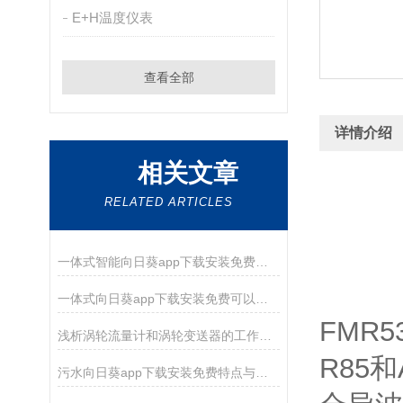
E+H温度仪表
查看全部
详情介绍
相关文章
RELATED ARTICLES
一体式智能向日葵app下载安装免费的特点和应用场景分析
一体式向日葵app下载安装免费可以定制吗？有什么特点？
FMR
浅析涡轮流量计和涡轮变送器的工作原理
R85和
污水向日葵app下载安装免费特点与测试步骤