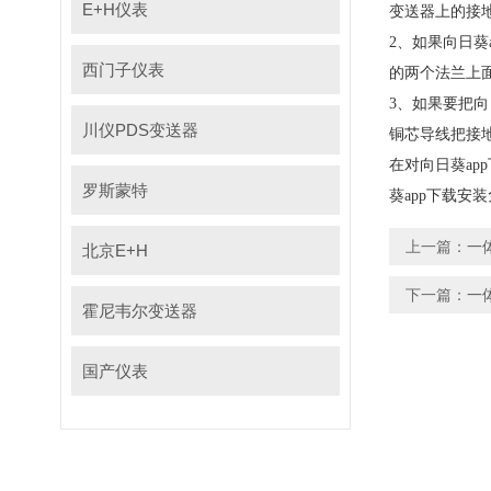
E+H仪表
变送器上的接地
2、如果向日
西门子仪表
的两个法兰上面
3、如果
川仪PDS变送器
铜芯导线把接地环
在对向日葵app
罗斯蒙特
葵app下载安装
上一篇：
一
北京E+H
下一篇：
一体
霍尼韦尔变送器
国产仪表