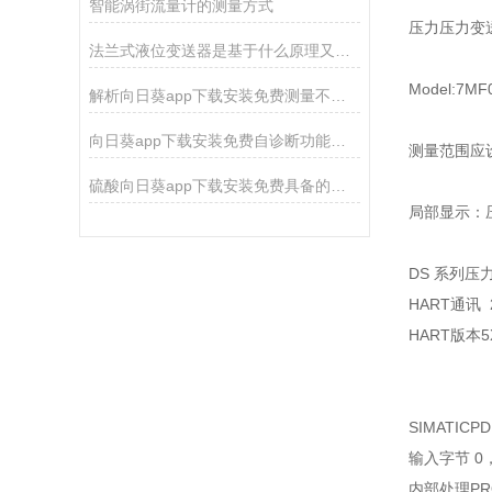
智能涡街流量计的测量方式
压力压力变
法兰式液位变送器是基于什么原理又该如何做好保护
Model:7MF
解析向日葵app下载安装免费测量不稳定的4种原因
向日葵app下载安装免费自诊断功能及其应用
测量范围应设置
硫酸向日葵app下载安装免费具备的优势和使用需要注意的要点
局部显示
DS 系列压力
HART通讯 2
HART版本5
SIMATI
输入字节 0
内部处理PR