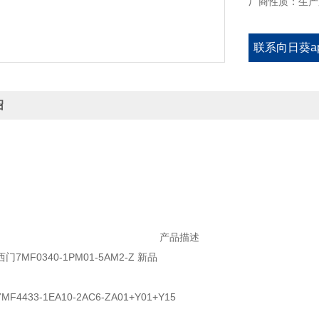
厂商性质：生
联系向日葵a
官方免
绍
产品描述
7MF0340-1PM01-5AM2-Z 新品
4433-1EA10-2AC6-ZA01+Y01+Y15