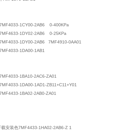
MF4033-1CY00-2AB6 0-400KPa
MF4633-1DY02-2AB6 0-25KPa
MF4033-1DY00-2AB6 7MF4910-0AA01
MF4033-1DA00-1AB1
MF4033-1BA10-2AC6-ZA01
MF4033-1DA00-1AD1-ZB11+C11+Y01
F4433-1BA02-2AB0-ZA01
安装色7MF4433-1HA02-2AB6-Z 1