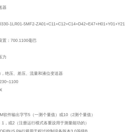
送器
0330-1LR01-5MF2-ZA01+C11+C12+C14+D42+E47+H01+Y01+Y21
：700.1100毫巴
：压力
，绝压、差压、流量和液位变送器
30~1100
X
CPDM软件输出字节5（一测个量值）或10（2测个量值）
，1，或2（注册运行模式各重设用于测量能功的）
OFIBUS PA行规用于程过控制设备版本3.0等级B