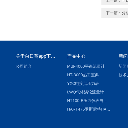
上一篇：
向
下一篇：
分
关于向日葵app下载安装官方免费下载
产品中心
新闻
公司简介
MBF4000平衡流量计
新闻
HT-3000热工宝典
技术
YXC电接点压力表
LWQ气体涡轮流量计
HT100-B压力仪表自动校验系统
HART475罗斯蒙特HART475手操器