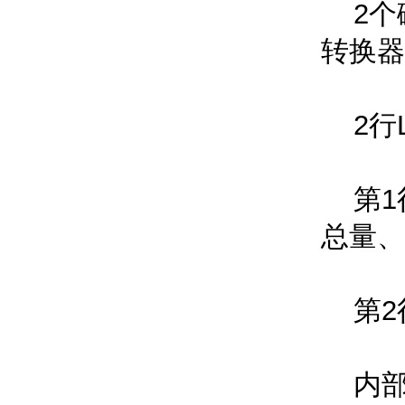
2个磁
转换器设
2行LC
第1行:
总量
第2行
内部