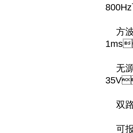
800H
方波或
1ms
无源隔
35V
双路
可报警（