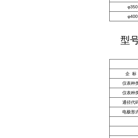
φ350
φ400
型号表
企 标
仪表种
仪表种
通径代
电极形