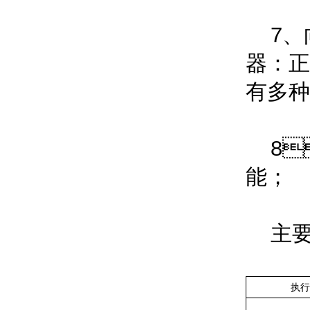
7
器
有多种输
8
能；
主要技
执行