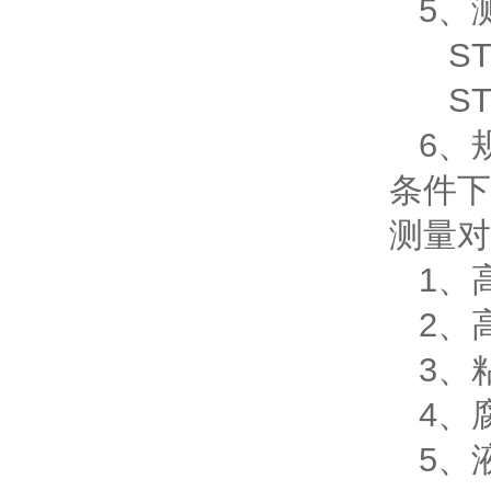
5
STR9
STR9
6、
条件下
测量对
1
2
3
4
5