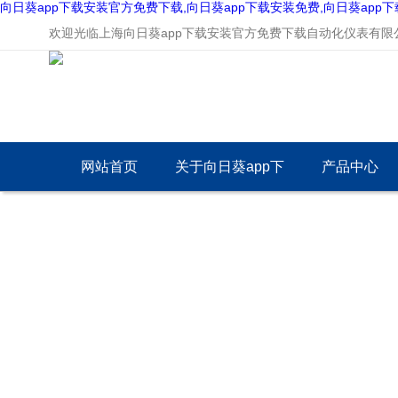
向日葵app下载安装官方免费下载,向日葵app下载安装免费,向日葵app
欢迎光临上海向日葵app下载安装官方免费下载自动化仪表有限公
网站首页
关于向日葵app下
产品中心
载安装官方免费下
载