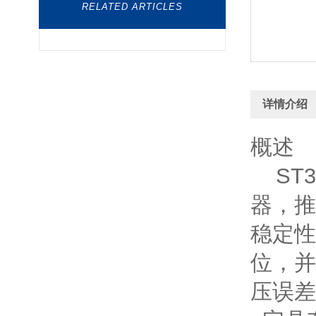
RELATED ARTICLES
详情介绍
概述
ST3
器
稳定性指
位
压误差