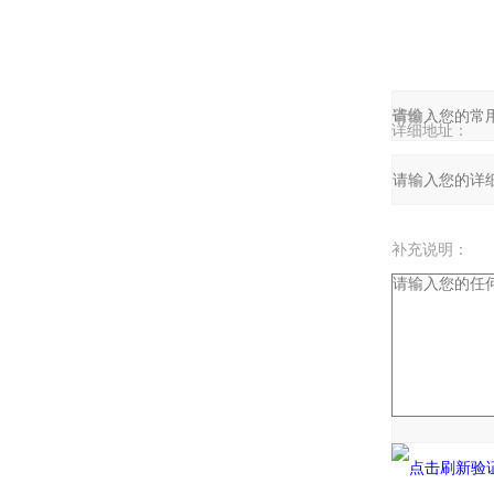
留言询价
产品：
您的单位：
您的姓名：
联系电话：
常用邮箱：
省份：
详细地址：
补充说明：
验证码：