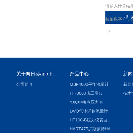
请输入计算结
拉伯数字），如
=7
关于向日葵app下载安装官方免费下载
产品中心
新闻
公司简介
MBF4000平衡流量计
新闻
HT-3000热工宝典
技术
YXC电接点压力表
LWQ气体涡轮流量计
HT100-B压力仪表自动校验系统
HART475罗斯蒙特HART475手操器