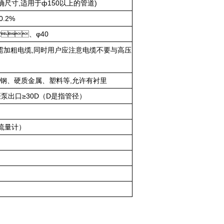
确尺寸,适用于ф150以上的管道)
.2%
2、φ40
若再长需加粗电缆,同时用户应注意电缆不要与高压
、玻璃钢、硬质金属、塑料等,允许有衬里
,距泵出口≥30D（D是指管径）
流量计）