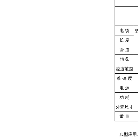
电 缆
长 度
管 道
情况
流速范围
准 确 度
电 源
功 耗
外壳尺寸
重 量
典型应用: