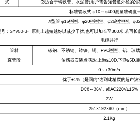
式
②适合于铸铁管、水泥管(用户需告知管道外径的准
标准管段式 φ10～φ400测量准确度±0
Л型管 φ15、φ20、φ25、φ3
型号：SYV50-3-T原则上越短越好以减少干扰,也可以加长至300米,
电缆并行
管材
碳钢、不锈钢、铸铁、铜、PVC、铝
直管段
传感器安装点满足:上游≥10D,下游≥5D
0～±30m/s
优于±1%（是国内*达到此精度的超声波
DC8～36V，或AC220V±15%
2W
251×192×80（mm）
2.1Kg