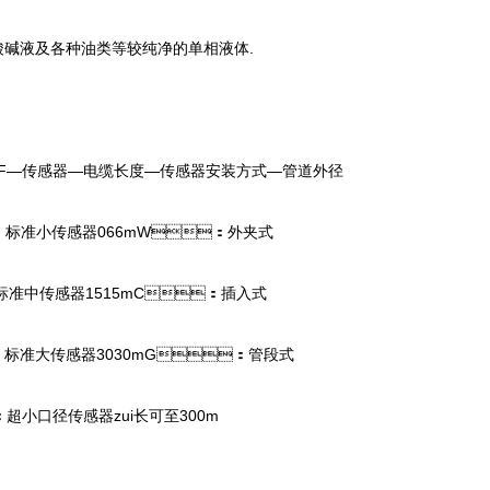
酸碱液及各种油类等较纯净的单相液体.
00F—传感器—电缆长度—传感器安装方式—管道外径
标准小传感器066mW：外夹式
准中传感器1515mC：插入式
标准大传感器3030mG：管段式
小口径传感器zui长可至300m