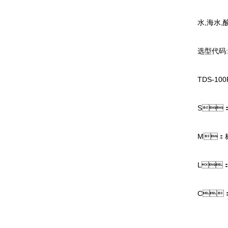
水,海水,
选型代码:
TDS-1
S：
M：标
L：
C：超