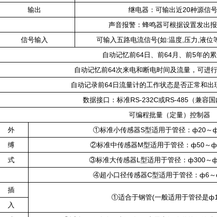
输出
继电器：可输出近20种源信
声音报警：蜂鸣器可根据设置发出报
信号输入
可输入五路电流信号(如:温度,压力,液
自动记忆前64日、前64月、前5年的
自动记忆前64次来电和断电时间及流量，可进
自动记录前64日流量计的工作状态是否正常和出
数据接口：标准RS-232C或RS-485（兼
可编程批量（定量）控制器
外
①标准小传感器S型适用于管径：ф20～ф
缚
②标准中传感器M型适用于管径：ф50～ф3
式
③标准大传感器L型适用于管径：ф300～ф
④超小口径传感器C型适用于管径：ф6～ф
插
①适合于钢管(一般适用于管径是ф1
入