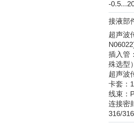
-0.5...2
接液部
超声波传感器
N0602
插入管
殊选型
超声波传感器
卡套：
线束
连接密封圈
316/31