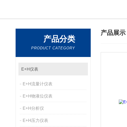
产品展
产品分类
PRODUCT CATEGORY
E+H仪表
E+H流量计仪表
E+H物液位仪表
E+H分析仪
E+H压力仪表