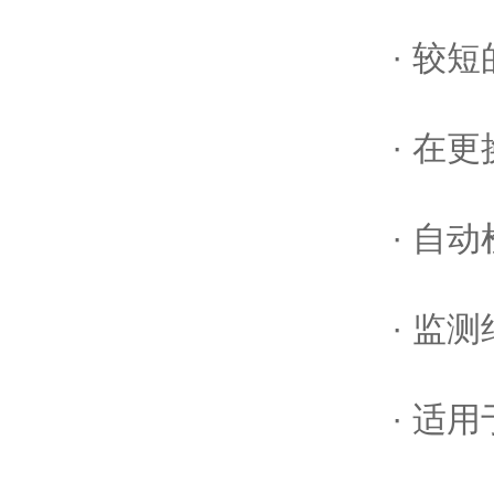
· 较
· 在
· 自
· 监
· 适