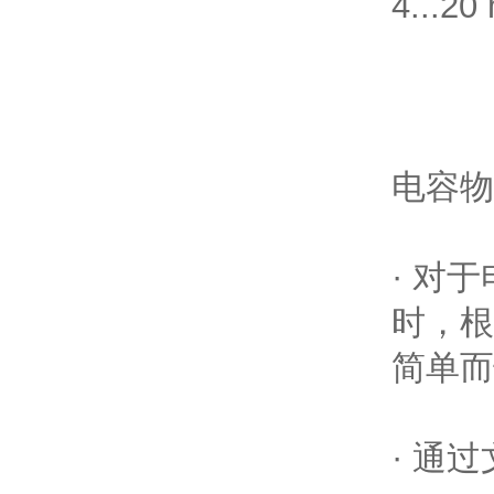
4...2
电容物
· 对于
时
简单而
· 通