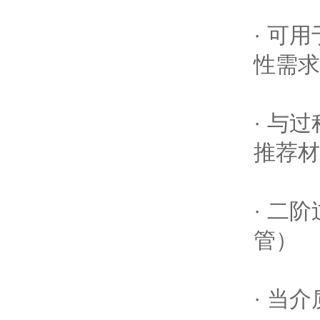
· 可用
性需
· 与
推荐
· 二
管）
· 当