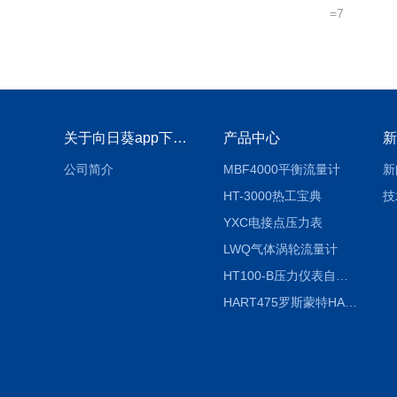
=7
关于向日葵app下载安装官方免费下载
产品中心
新
公司简介
MBF4000平衡流量计
新
HT-3000热工宝典
技
YXC电接点压力表
LWQ气体涡轮流量计
HT100-B压力仪表自动校验系统
HART475罗斯蒙特HART475手操器