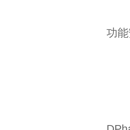
功能
DP