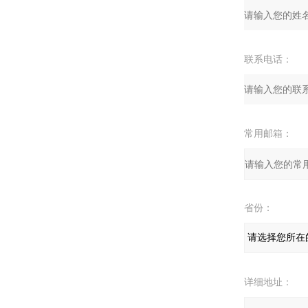
联系电话：
常用邮箱：
省份：
详细地址：