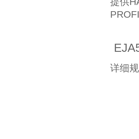
提供HA
PROF
EJA
详细规