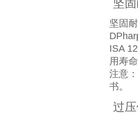
坚固
坚固耐
DPha
ISA
用寿命
注意
书。
过压