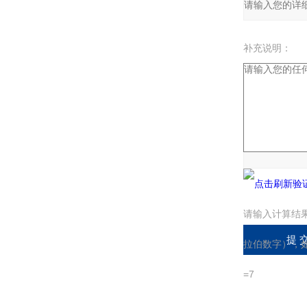
补充说明：
验证码：
请输入计算结
拉伯数字），
=7