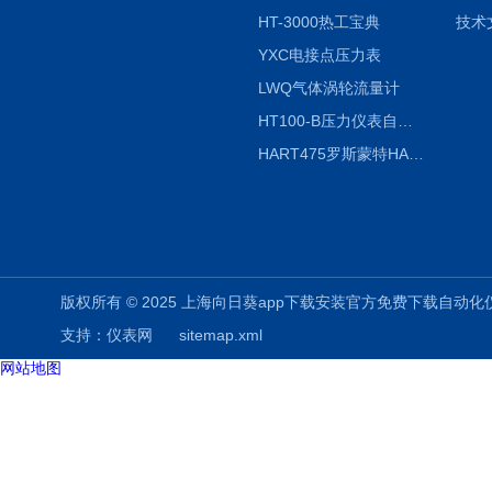
HT-3000热工宝典
技术
YXC电接点压力表
LWQ气体涡轮流量计
HT100-B压力仪表自动校验系统
HART475罗斯蒙特HART475手操器
版权所有 © 2025 上海向日葵app下载安装官方免费下载自动化仪表有限公司
支持：
仪表网
sitemap.xml
网站地图