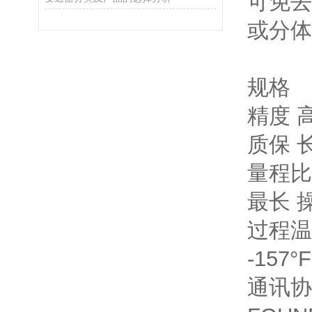
可免去
或分体式
规格
精度 高
质保 
量程比 
最长 操作
过程温度
-157°
通讯协议