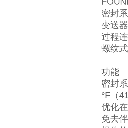
FOUND
密封系统
变送器
过程连接件
螺纹式
功能
密封系
°F（4
优化在
免去伴