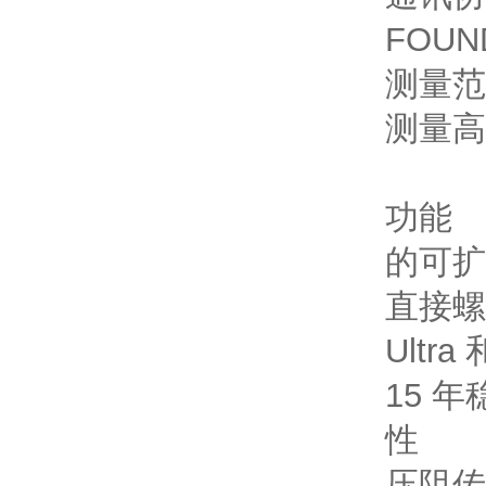
FOUN
测量范围
测量高达 
功能
的可扩
直接螺
Ultra
15 
性
压阻传感