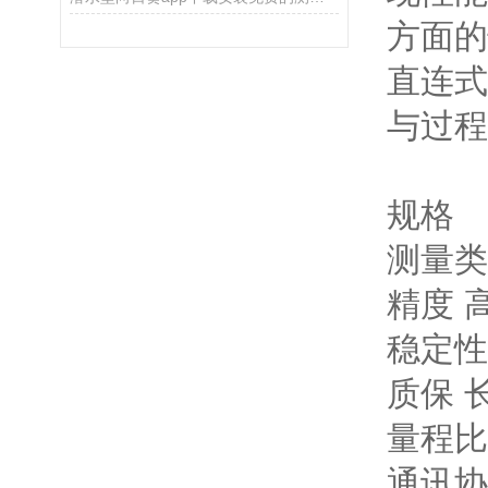
方面的
直连式
与过程连
规格
测量类型
精度 高
稳定性 
质保 
量程比 
通讯协议