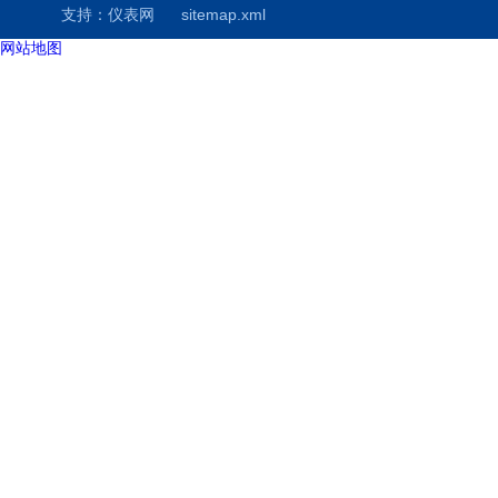
支持：
仪表网
sitemap.xml
网站地图