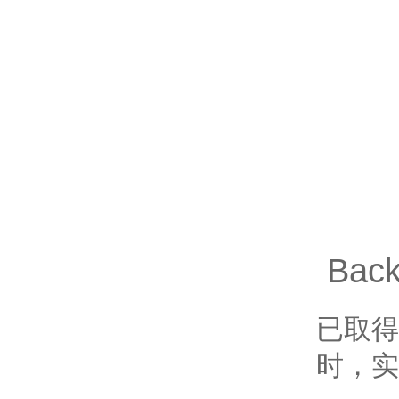
Bac
已取得
时