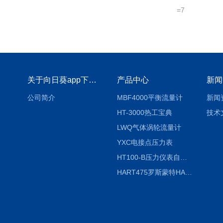
=7
关于向日葵app下载安装官方免费下载
产品中心
新闻
公司简介
MBF4000平衡流量计
新闻
HT-3000热工宝典
技术
LWQ气体涡轮流量计
YXC电接点压力表
HT100-B压力仪表自动校验系统
HART475罗斯蒙特HART475手操器