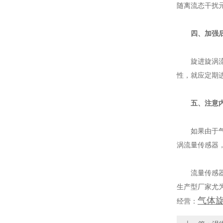
随离流态干扰元
四、
旋进旋涡流量计
性，就应定
五、注意
如果由于气质脏
涡流量传感器
流量传感器的选型
生产型厂家尤为重
气体
经营：