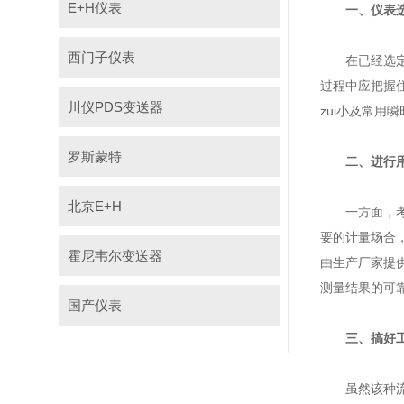
E+H仪表
一、
西门子仪表
在已经选定了流量
过程中应把握住两条
川仪PDS变送器
zui小及常用瞬时
罗斯蒙特
二、
北京E+H
一方面
要的计量场合
霍尼韦尔变送器
由生产厂家提供
测量结果的可靠
国产仪表
三、搞
虽然该种流量传