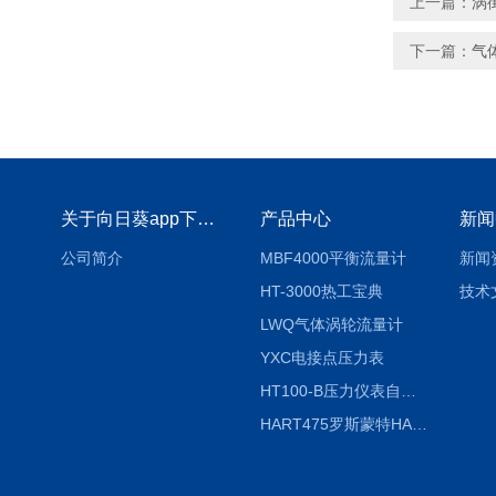
上一篇：
涡
下一篇：
气
关于向日葵app下载安装官方免费下载
产品中心
新闻
公司简介
MBF4000平衡流量计
新闻
HT-3000热工宝典
技术
LWQ气体涡轮流量计
YXC电接点压力表
HT100-B压力仪表自动校验系统
HART475罗斯蒙特HART475手操器