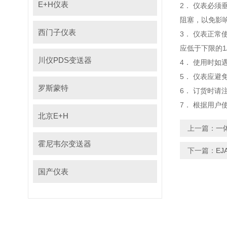
E+H仪表
2． 仪表必须垂
阻塞，以免
西门子仪表
3． 仪表正常使
应低于下限的1/3
川仪PDS变送器
4． 使用时如遇
5． 仪表应避免震动
罗斯蒙特
6． 订货时请注
7． 根据用户使
北京E+H
上一篇：
一
霍尼韦尔变送器
下一篇：
E
国产仪表