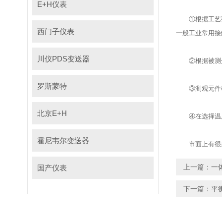
E+H仪表
①根据工艺要求
西门子仪表
一般工业常用接触
川仪PDS变送器
②根据被测介质
罗斯蒙特
③测观元件确定后
北京E+H
④在选择温度仪表
霍尼韦尔变送器
市面上有很多不同
上一篇：
一
国产仪表
下一篇：
平