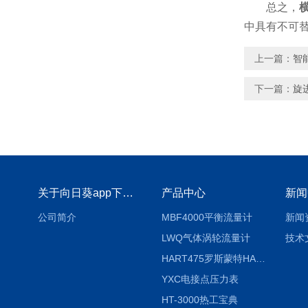
总之，
中具有不可替代
上一篇：
智
下一篇：
旋
关于向日葵app下载安装官方免费下载
产品中心
新闻
公司简介
MBF4000平衡流量计
新闻
LWQ气体涡轮流量计
技术
HART475罗斯蒙特HART475手操器
YXC电接点压力表
HT-3000热工宝典