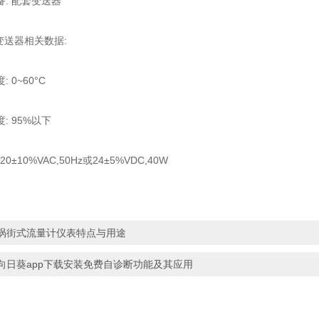
 配套变送器
送器相关数据:
0~60°C
 95%以下
±10%VAC,50Hz或24±5%VDC,40W
涡街式流量计仪表特点与用途
向日葵app下载安装免费自诊断功能及其应用