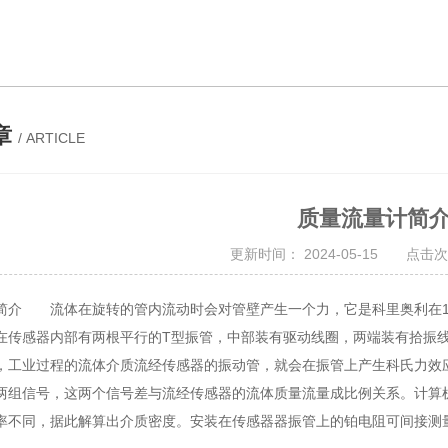
章
/ ARTICLE
质量流量计简
更新时间： 2024-05-15 点击次数
介 流体在旋转的管内流动时会对管壁产生一个力，它是科里奥利在1832
，在传感器内部有两根平行的T型振管，中部装有驱动线圈，两端装有
，工业过程的流体介质流经传感器的振动管，就会在振管上产生科氏力效应
组信号，这两个信号差与流经传感器的流体质量流量成比例关系。计算机
不同，据此解算出介质密度。安装在传感器器振管上的铂电阻可间接测量