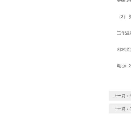
关联设备:
（3） 变
工作温度: 
相对湿度:
电 源: 220
上一篇：
下一篇：