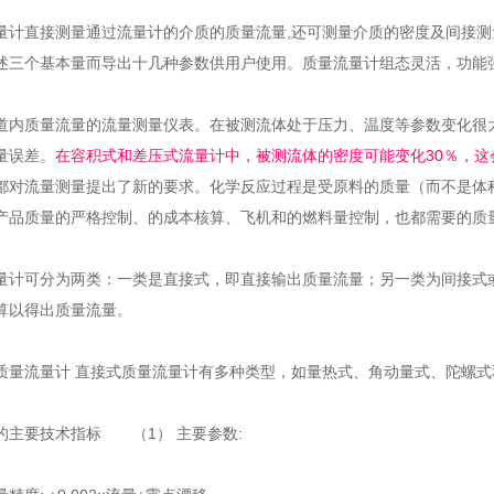
直接测量通过流量计的介质的质量流量,还可测量介质的密度及间接测量介质
三个基本量而导出十几种参数供用户使用。质量流量计组态灵活，功能强大
量流量的流量测量仪表。在被测流体处于压力、温度等参数变化很大的条
差。
在容积式和差压式流量计中，被测流体的密度可能变化30％，这会
对流量测量提出了新的要求。化学反应过程是受原料的质量（而不是体积）控制的
产品质量的严格控制、的成本核算、飞机和的燃料量控制，也都需要的
分为两类：一类是直接式，即直接输出质量流量；另一类为间接式或
以得出质量流量。
计 直接式质量流量计有多种类型，如量热式、角动量式、陀螺式
的主要技术指标 （1） 主要参数: