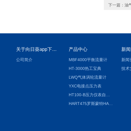
下一篇：
油
关于向日葵app下载安装官方免费下载
产品中心
新闻
公司简介
MBF4000平衡流量计
新闻
HT-3000热工宝典
技术
LWQ气体涡轮流量计
YXC电接点压力表
HT100-B压力仪表自动校验系统
HART475罗斯蒙特HART475手操器