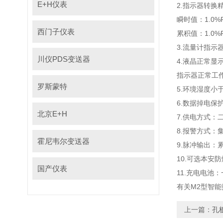
E+H仪表
2.指示器转换
瞬时值：1.0
西门子仪表
累积值：1.0
3.流量计指示器测
川仪PDS变送器
4.液晶正常显示环
指示器正常工作环境
罗斯蒙特
5.环境湿度小于
6.数据掉电保
北京E+H
7.供电方式：二
8.报警方式
霍尼韦尔变送器
9.脉冲输出
10.可选本安防爆
国产仪表
11.充电电池
有关M2型智
上一篇：
孔