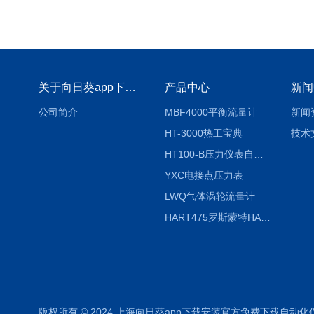
关于向日葵app下载安装官方免费下载
产品中心
新闻
公司简介
MBF4000平衡流量计
新闻
HT-3000热工宝典
技术
HT100-B压力仪表自动校验系统
YXC电接点压力表
LWQ气体涡轮流量计
HART475罗斯蒙特HART475手操器
版权所有 © 2024 上海向日葵app下载安装官方免费下载自动化仪表有限公司