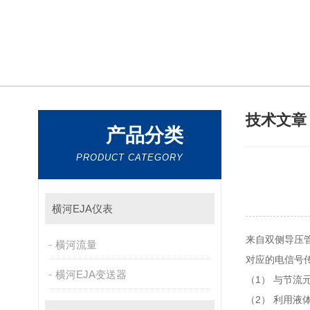
技术文
产品分类
PRODUCT CATEGORY
横河EJA仪表
来自双侧导压管
横河流量
对应的电信号传递
横河EJA变送器
（1）
与节流元
（2）
利用液体