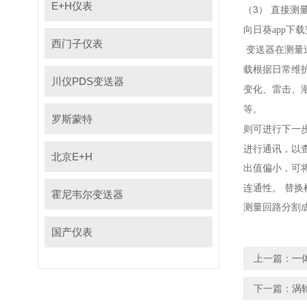
E+H仪表
（3）
直接测量不
向日葵app下
西门子仪表
变送器在测量过
载根据日常维护
川仪PDS变送器
变化、雷击、潮
等。
罗斯蒙特
则可进行下一步查
进行通讯
北京E+H
出值偏小
连通性。
替换检
霍尼韦尔变送器
测量回路分割成几个
国产仪表
上一篇：
一
下一篇：
涡